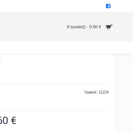
0 toode(t) - 0.00 €
°
Vaated: 11224
60 €