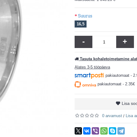
Suurus
16,5
-
+
Tasuta kohaletoimetamine ala
Alates 3-5 tööpäeva
pakiautomaat - 2
pakiautomaat - 2.35€
Lisa so
0 arvamust
Lisa 
/