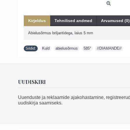
Kirjeldus
Tehnilised andmed
Arvamused (0)
Abielusõrmus briljantidega, laius 5 mm
Sildid:
Kuld
,
abielusõrmus
,
585°
,
//DIAMANDE//
UUDISKIRI
Uuenduste ja reklaamide ajakohastamine, registreeru
uudiskirja saamiseks.