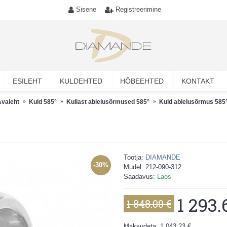
Sisene
Registreerimine
ESILEHT
KULDEHTED
HÕBEEHTED
KONTAKT
Avaleht
Kuld 585°
Kullast abielusõrmused 585°
Kuld abielusõrmus 585
Tootja:
DIAMANDE
-30%
Mudel:
212-090-312
Saadavus:
Laos
1 293.
1 848.00 €
Maksudeta: 1 043.23 €