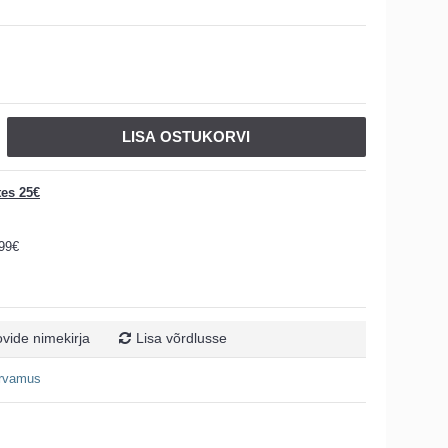
LISA OSTUKORVI
tes 25€
.99€
ovide nimekirja
Lisa võrdlusse
arvamus