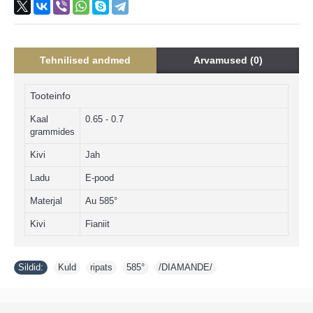
Tehnilised andmed
Arvamused (0)
Tooteinfo
Kaal
0.65 - 0.7
grammides
Kivi
Jah
Ladu
E-pood
Materjal
Au 585°
Kivi
Fianiit
Sildid:
Kuld
,
ripats
,
585°
,
/DIAMANDE/