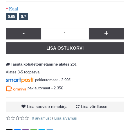
Kaal
0.65
0.7
-
+
LISA OSTUKORVI
Tasuta kohaletoimetamine alates 25€
Alates 3-5 tööpäeva
pakiautomaat - 2.99€
pakiautomaat - 2.35€
Lisa soovide nimekirja
Lisa võrdlusse
0 arvamust
Lisa arvamus
/