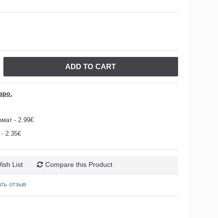
ADD TO CART
вро.
мат - 2.99€
- 2.35€
ish List
Compare this Product
ть отзыв