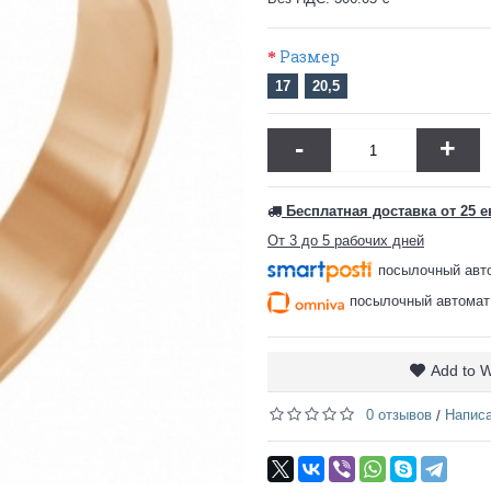
Размер
17
20,5
-
+
Бесплатная доставка от 25 е
От 3 до 5 рабочих дней
посылочный авто
посылочный автомат 
Add to W
0 отзывов
Написа
/