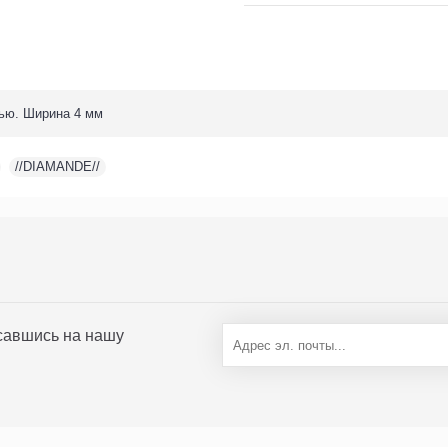
нью. Ширина 4 мм
,
//DIAMANDE//
исавшись на нашу